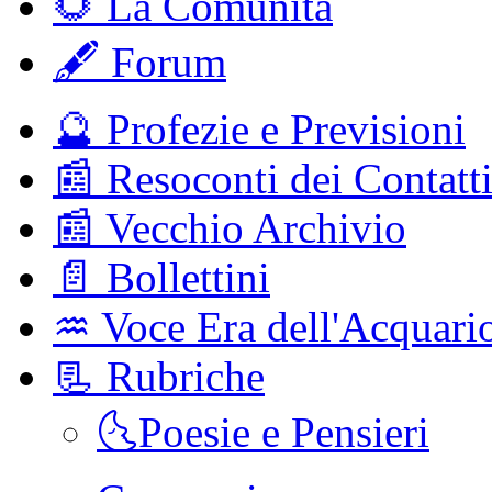
🌻 La Comunitá
🖋️ Forum
🔮 Profezie e Previsioni
📰 Resoconti dei Contatt
📰 Vecchio Archivio
📄 Bollettini
♒️ Voce Era dell'Acquari
📃 Rubriche
🌜Poesie e Pensieri