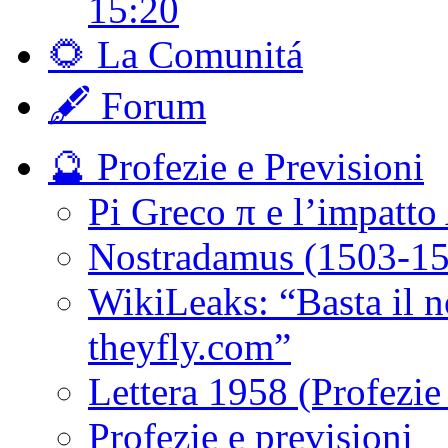
15:20
🌻 La Comunitá
🖋️ Forum
🔮 Profezie e Previsioni
Pi Greco π e l’impatto
Nostradamus (1503-1
WikiLeaks: “Basta il n
theyfly.com”
Lettera 1958 (Profezie 
Profezie e previsioni