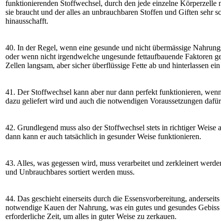
funktionierenden Stoffwechsel, durch den jede einzelne Körperzelle 
sie braucht und der alles an unbrauchbaren Stoffen und Giften sehr 
hinausschafft.
40. In der Regel, wenn eine gesunde und nicht übermässige Nahrun
oder wenn nicht irgendwelche ungesunde fettaufbauende Faktoren ge
Zellen langsam, aber sicher überflüssige Fette ab und hinterlassen ein
41. Der Stoffwechsel kann aber nur dann perfekt funktionieren, wen
dazu geliefert wird und auch die notwendigen Voraussetzungen dafü
42. Grundlegend muss also der Stoffwechsel stets in richtiger Weise
dann kann er auch tatsächlich in gesunder Weise funktionieren.
43. Alles, was gegessen wird, muss verarbeitet und zerkleinert werde
und Unbrauchbares sortiert werden muss.
44. Das geschieht einerseits durch die Essensvorbereitung, anderseit
notwendige Kauen der Nahrung, was ein gutes und gesundes Gebiss e
erforderliche Zeit, um alles in guter Weise zu zerkauen.