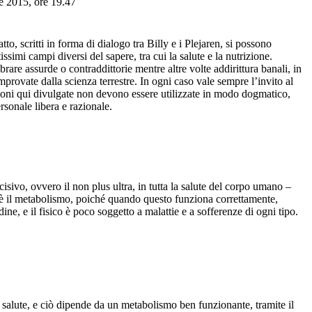
le 2015, ore 19.47
atto, scritti in forma di dialogo tra Billy e i Plejaren, si possono
simi campi diversi del sapere, tra cui la salute e la nutrizione.
are assurde o contraddittorie mentre altre volte addirittura banali, in
ovate dalla scienza terrestre. In ogni caso vale sempre l’invito al
ioni qui divulgate non devono essere utilizzate in modo dogmatico,
sonale libera e razionale.
isivo, ovvero il non plus ultra, in tutta la salute del corpo umano –
 è il metabolismo, poiché quando questo funziona correttamente,
ine, e il fisico è poco soggetto a malattie e a sofferenze di ogni tipo.
a salute, e ciò dipende da un metabolismo ben funzionante, tramite il