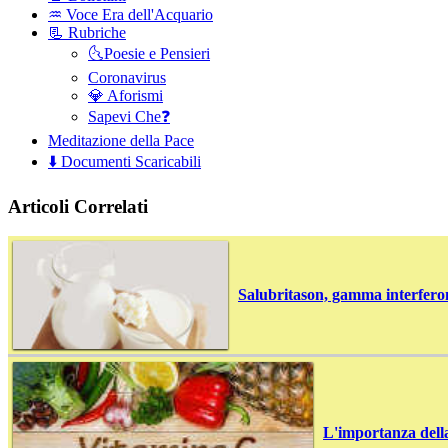
♒️ Voce Era dell'Acquario
📃 Rubriche
🌜Poesie e Pensieri
Coronavirus
💎 Aforismi
Sapevi Che❓
Meditazione della Pace
⬇️ Documenti Scaricabili
Articoli Correlati
Salubritason, gamma interferon
L'importanza della