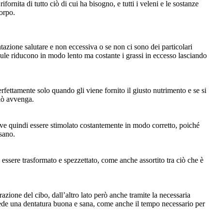
fornita di tutto ciò di cui ha bisogno, e tutti i veleni e le sostanze
orpo.
tazione salutare e non eccessiva o se non ci sono dei particolari
llule riducono in modo lento ma costante i grassi in eccesso lasciando
fettamente solo quando gli viene fornito il giusto nutrimento e se si
ciò avvenga.
e quindi essere stimolato costantemente in modo corretto, poiché
sano.
essere trasformato e spezzettato, come anche assortito tra ciò che è
azione del cibo, dall’altro lato però anche tramite la necessaria
hiede una dentatura buona e sana, come anche il tempo necessario per