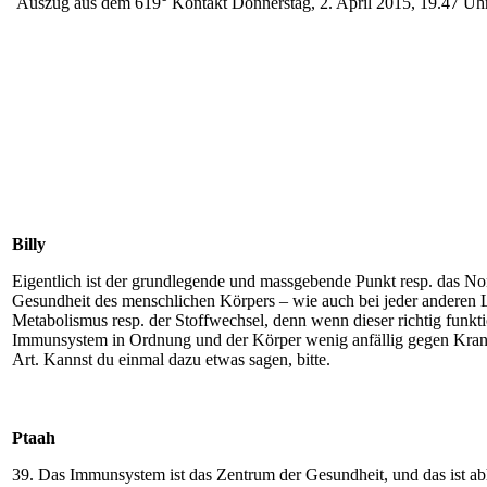
Auszug aus dem 619° Kontakt Donnerstag, 2. April 2015, 19.47 Uh
Billy
Eigentlich ist der grundlegende und massgebende Punkt resp. das N
Gesundheit des menschlichen Körpers – wie auch bei jeder anderen 
Metabolismus resp. der Stoffwechsel, denn wenn dieser richtig funktio
Immunsystem in Ordnung und der Körper wenig anfällig gegen Krank
Art. Kannst du einmal dazu etwas sagen, bitte.
Ptaah
39. Das Immunsystem ist das Zentrum der Gesundheit, und das ist a