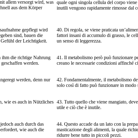
mit allem versorgt wird, was
quale ogni singola cellula del corpo viene ri
schnell aus dem Körper
inutili vengono rapidamente rimosse dal c
gsaufnahme gepflegt wird
40. Di regola, se viene praticata un’alimen
geben sind, bauen die
fattori insani di accumulo di grasso, le ce
 Gefühl der Leichtigkeit.
un senso di leggerezza.
n ihm die richtige Nahrung
41. Il metabolismo però può funzionare per
r geschaffen werden.
creano le necessarie condizioni affinché 
 angeregt werden, denn nur
42. Fondamentalmente, il metabolismo dev
solo così di fatto può funzionare in modo 
n, wie es auch in Nützliches
43. Tutto quello che viene mangiato, deve 
utile e ciò che è inutile.
s jedoch auch durch das
44. Questo accade da un lato con la prepar
rfordert, wie auch die
masticazione degli alimenti, la quale ric
ridurre bene tutto in piccoli pezzi.