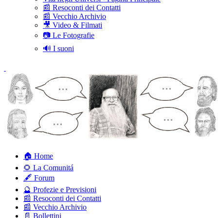
📰 Resoconti dei Contatti
📰 Vecchio Archivio
🎥 Video & Filmati
📷 Le Fotografie
🔊 I suoni
🏠 Home
🌻 La Comunitá
🖋️ Forum
🔮 Profezie e Previsioni
📰 Resoconti dei Contatti
📰 Vecchio Archivio
📄 Bollettini