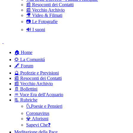
📰 Resoconti dei Contatti
📰 Vecchio Archivio
🎥 Video & Filmati
📷 Le Fotografie
🔊 I suoni
🏠 Home
🌻 La Comunitá
🖋️ Forum
🔮 Profezie e Previsioni
📰 Resoconti dei Contatti
📰 Vecchio Archivio
📄 Bollettini
♒️ Voce Era dell'Acquario
📃 Rubriche
🌜Poesie e Pensieri
Coronavirus
💎 Aforismi
Sapevi Che❓
Meditazione della Pace