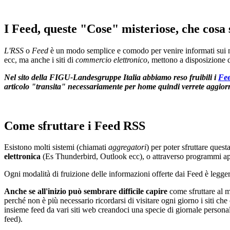
I Feed, queste "Cose" misteriose, che cosa
L'RSS
o
Feed
è un modo semplice e comodo per venire informati sui nuo
ecc, ma anche i siti di
commercio elettronico
, mettono a disposizione 
Nel sito della FIGU-Landesgruppe Italia abbiamo reso fruibili i
Fee
articolo "transita" necessariamente per home quindi verrete aggio
Come sfruttare i Feed RSS
Esistono molti sistemi (chiamati
aggregatori
) per poter sfruttare ques
elettronica
(Es Thunderbird, Outlook ecc), o attraverso programmi app
Ogni modalità di fruizione delle informazioni offerte dai Feed è legg
Anche se all'inizio può sembrare difficile capire
come sfruttare al m
perché non è più necessario ricordarsi di visitare ogni giorno i siti
insieme feed da vari siti web creandoci una specie di giornale personal
feed).