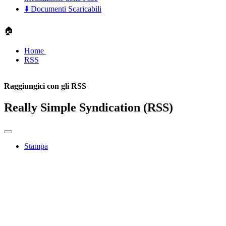
⬇️ Documenti Scaricabili
🏠
Home
RSS
Raggiungici con gli RSS
Really Simple Syndication (RSS)
Stampa