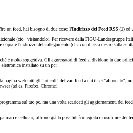
offre un feed, hai bisogno di due cose:
l'Indirizzo del Feed RSS (1)
ed 
dizionale (cio+ visitandolo). Per ricevere dalla FIGU-Landesgruppe Italia
e copiare l'indirizzo del collegamento (clic con il tasto destro sulla scr
erché è molto soggettiva. Gli aggregatori di feed si dividono in due principa
elettronica installato su un pc:
a pagina web tutti gli "articoli" dei vari feed a cui ti sei "abbonato", n
browser (ad es. Firefox, Chrome).
programma sul tuo pc, ma una volta scaricati gli aggiornamenti dei feed (
almari e cellulari, offrono già la possibilità integrata di usufruire dei f