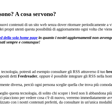
 sono? A cosa servono?
vi contenuti di un sito web senza dover ritornare periodicamente a visi
dei propri utenti questa possibilità di aggiornamento ogni volta che vien
d della sola home page
in quanto i nostri aggiornamenti non avven
rnati sempre e comunque!
ta tecnologia, potresti ad esempio consultare gli RSS attraverso il tuo
br
ositi detti
Feedreader
, oppure è possibile integrare gli RSS nella ho
ermente diversa, perciò ogni persona sceglie quella che trova più comoda
eglio questa tecnologia, di solito chi scopre i feed non li abbandona più
 che ci piacciono per vedere cosa c'è di nuovo, verremo immediatamente 
izzato con i nostri contenuti preferiti, da consultare in un'unica modali