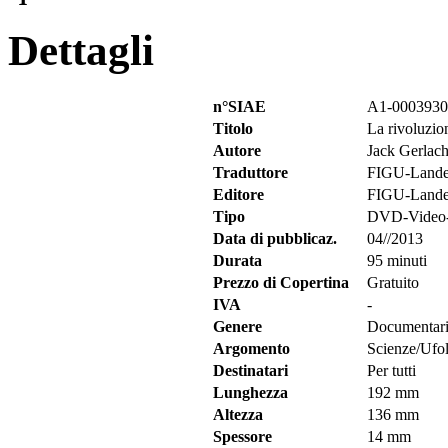
Dettagli
n°SIAE
A1-0003930
Titolo
La rivoluzion
Autore
Jack Gerlac
Traduttore
FIGU-Landes
Editore
FIGU-Landes
Tipo
DVD-Video
Data di pubblicaz.
04//2013
Durata
95 minuti
Prezzo di Copertina
Gratuito
IVA
-
Genere
Documentar
Argomento
Scienze/Ufo
Destinatari
Per tutti
Lunghezza
192 mm
Altezza
136 mm
Spessore
14 mm