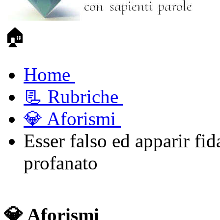
🏠
Home
📃 Rubriche
💎 Aforismi
Esser falso ed apparir fid
profanato
💎 Aforismi