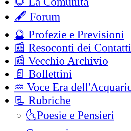
🌻 La Comunitá
🖋️ Forum
🔮 Profezie e Previsioni
📰 Resoconti dei Contatt
📰 Vecchio Archivio
📄 Bollettini
♒️ Voce Era dell'Acquari
📃 Rubriche
🌜Poesie e Pensieri