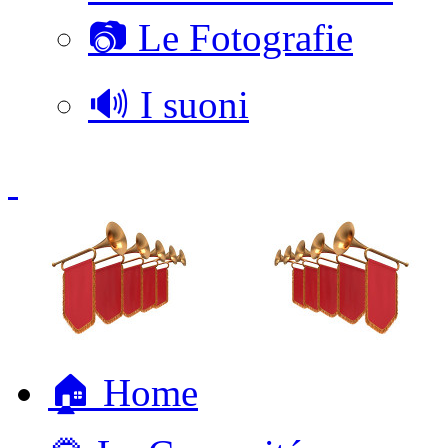
📷 Le Fotografie
🔊 I suoni
🏠 Home